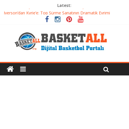
Latest:
Basketbolda Şut Antrenmanı ve Grafik Oluşturma
Iverson’dan Kyrie’e: Top Sürme Sanatının Dramatik Evrimi
Dünyanın En İyi Basketbol Takımı: Gerçek Şampiyon Kim?
Etkili Basketbol Antrenmanı Nasıl Olmalı
Basketbolcu Beslenmesi: Performansı Artıran Bilimsel
Yaklaşımlar