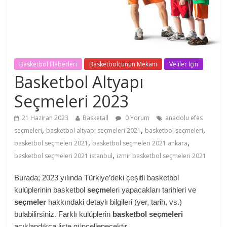
Basketbol Haberleri
Basketbolcunun Mekanı
Veliler İçin
Basketbol Altyapı
Seçmeleri 2023
21 Haziran 2023
Basketall
0 Yorum
anadolu efes
,
,
,
seçmeleri
basketbol altyapı seçmeleri 2021
basketbol seçmeleri
,
,
basketbol seçmeleri 2021
basketbol seçmeleri 2021 ankara
,
basketbol seçmeleri 2021 istanbul
izmir basketbol seçmeleri 2021
Burada; 2023 yılında Türkiye’deki çeşitli basketbol
kulüplerinin basketbol
seçme
leri yapacakları tarihleri ve
seçmeler
hakkındaki detaylı bilgileri (yer, tarih, vs.)
bulabilirsiniz. Farklı kulüplerin
basketbol seçmeleri
açıklandıkça liste güncellenecektir.