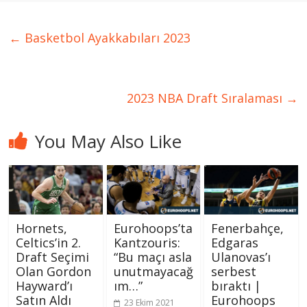
←
Basketbol Ayakkabıları 2023
2023 NBA Draft Sıralaması
→
You May Also Like
Eurohoops’ta
Fenerbahçe,
Hornets,
Kantzouris:
Edgaras
Celtics’in 2.
“Bu maçı asla
Ulanovas’ı
Draft Seçimi
unutmayacağ
serbest
Olan Gordon
ım…”
bıraktı |
Hayward’ı
Eurohoops
Satın Aldı
23 Ekim 2021