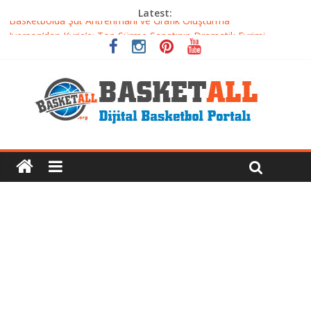
Latest:
Basketbolda Şut Antrenmanı ve Grafik Oluşturma
Iverson’dan Kyrie’e: Top Sürme Sanatının Dramatik Evrimi
Dünyanın En İyi Basketbol Takımı: Gerçek Şampiyon Kim?
Etkili Basketbol Antrenmanı Nasıl Olmalı
Basketbolcu Beslenmesi: Performansı Artıran Bilimsel
Yaklaşımlar