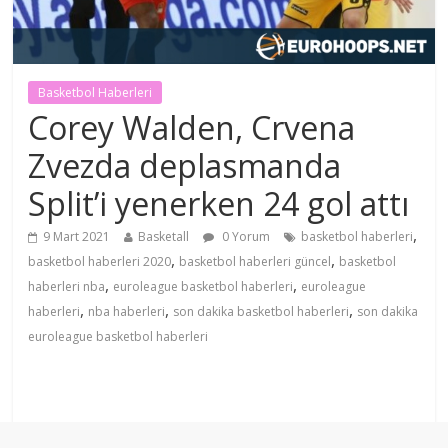
Basketbol Haberleri
Corey Walden, Crvena
Zvezda deplasmanda
Split’i yenerken 24 gol attı
,
9 Mart 2021
Basketall
0 Yorum
basketbol haberleri
,
,
basketbol haberleri 2020
basketbol haberleri güncel
basketbol
,
,
haberleri nba
euroleague basketbol haberleri
euroleague
,
,
,
haberleri
nba haberleri
son dakika basketbol haberleri
son dakika
euroleague basketbol haberleri