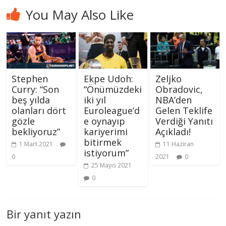
You May Also Like
Stephen
Ekpe Udoh:
Zeljko
Curry: “Son
“Önümüzdeki
Obradovic,
beş yılda
iki yıl
NBA’den
olanları dört
Euroleague’d
Gelen Teklife
gözle
e oynayıp
Verdiği Yanıtı
bekliyoruz”
kariyerimi
Açıkladı!
bitirmek
1 Mart 2021
11 Haziran
istiyorum”
0
2021
0
25 Mayıs 2021
0
Bir yanıt yazın