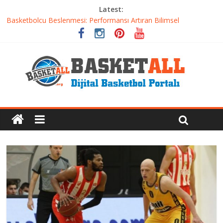
Latest:
Basketbolcu Beslenmesi: Performansı Artıran Bilimsel
Yaklaşımlar
Basketbolda Şut Antrenmanı ve Grafik Oluşturma
Iverson’dan Kyrie’e: Top Sürme Sanatının Dramatik Evrimi
Dünyanın En İyi Basketbol Takımı: Gerçek Şampiyon Kim?
Etkili Basketbol Antrenmanı Nasıl Olmalı