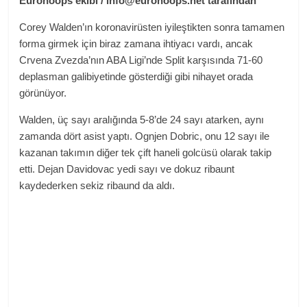
Eurohoops ekibi / info@eurohoops.net tarafından
Corey Walden’ın koronavirüsten iyileştikten sonra tamamen
forma girmek için biraz zamana ihtiyacı vardı, ancak
Crvena Zvezda’nın ABA Ligi’nde Split karşısında 71-60
deplasman galibiyetinde gösterdiği gibi nihayet orada
görünüyor.
Walden, üç sayı aralığında 5-8’de 24 sayı atarken, aynı
zamanda dört asist yaptı. Ognjen Dobric, onu 12 sayı ile
kazanan takımın diğer tek çift haneli golcüsü olarak takip
etti. Dejan Davidovac yedi sayı ve dokuz ribaunt
kaydederken sekiz ribaund da aldı.