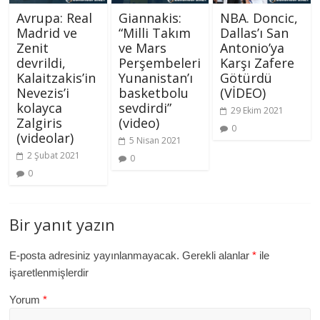
Avrupa: Real
Giannakis:
NBA. Doncic,
Madrid ve
“Milli Takım
Dallas’ı San
Zenit
ve Mars
Antonio’ya
devrildi,
Perşembeleri
Karşı Zafere
Kalaitzakis’in
Yunanistan’ı
Götürdü
Nevezis’i
basketbolu
(VİDEO)
kolayca
sevdirdi”
29 Ekim 2021
Zalgiris
(video)
0
(videolar)
5 Nisan 2021
2 Şubat 2021
0
0
Bir yanıt yazın
E-posta adresiniz yayınlanmayacak.
Gerekli alanlar
*
ile
işaretlenmişlerdir
Yorum
*