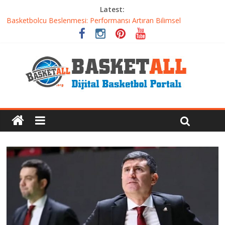
Latest:
Basketbolcu Beslenmesi: Performansı Artıran Bilimsel
Yaklaşımlar
Basketbolda Şut Antrenmanı ve Grafik Oluşturma
Iverson’dan Kyrie’e: Top Sürme Sanatının Dramatik Evrimi
Dünyanın En İyi Basketbol Takımı: Gerçek Şampiyon Kim?
Etkili Basketbol Antrenmanı Nasıl Olmalı