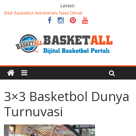
Latest:
Dünyanın En İyi Basketbol Takımı: Gerçek Şampiyon Kim?
Etkili Basketbol Antrenmanı Nasıl Olmalı
Basketbolcu Beslenmesi: Performansı Artıran Bilimsel
Yaklaşımlar
Basketbolda Şut Antrenmanı ve Grafik Oluşturma
Iverson’dan Kyrie’e: Top Sürme Sanatının Dramatik Evrimi
3×3 Basketbol Dunya
Turnuvasi