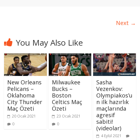
Next →
You May Also Like
Sasha
New Orleans
Milwaukee
Vezenkov:
Pelicans –
Bucks –
Olympiakos’u
Oklahoma
Boston
n ilk hazırlık
City Thunder
Celtics Maç
maçlarında
Maç Özeti
Özeti
agresif
20 Ocak 2021
23 Ocak 2021
sabiti!
0
0
(videolar)
4 Eylül 2021