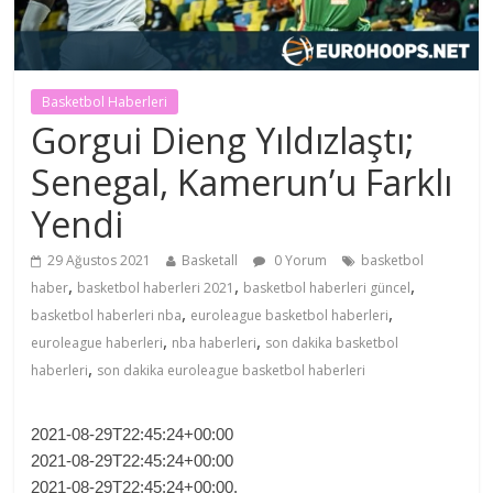
Basketbol Haberleri
Gorgui Dieng Yıldızlaştı;
Senegal, Kamerun’u Farklı
Yendi
29 Ağustos 2021
Basketall
0 Yorum
basketbol
,
,
,
haber
basketbol haberleri 2021
basketbol haberleri güncel
,
,
basketbol haberleri nba
euroleague basketbol haberleri
,
,
euroleague haberleri
nba haberleri
son dakika basketbol
,
haberleri
son dakika euroleague basketbol haberleri
2021-08-29T22:45:24+00:00
2021-08-29T22:45:24+00:00
2021-08-29T22:45:24+00:00.