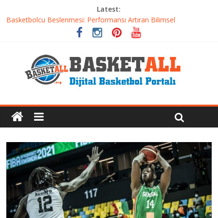
Latest:
Etkili Basketbol Antrenmanı Nasıl Olmalı
Basketbolcu Beslenmesi: Performansı Artıran Bilimsel
Yaklaşımlar
Basketbolda Şut Antrenmanı ve Grafik Oluşturma
Iverson’dan Kyrie’e: Top Sürme Sanatının Dramatik Evrimi
Dünyanın En İyi Basketbol Takımı: Gerçek Şampiyon Kim?