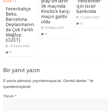
play-off’ların
“Pencereler”
ilk maçında
için İsrail
Fenerbahçe
Knicks’e karşı
bankında
Beko,
maçın galibi
12 Şubat 2021
Barcelona
oldu
0
Deplasmanın
24 Mayıs 2021
da Çok Farklı
0
Mağlup
(ÖZET)
13 Kasım 2020
0
Bir yanıt yazın
E-posta adresiniz yayınlanmayacak.
Gerekli alanlar
*
ile
işaretlenmişlerdir
Yorum
*