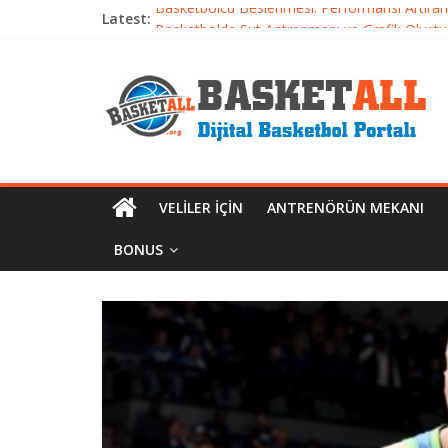
Latest:
Basketbolcu Beslenmesi: Performansı Artıran 
Basketbolda Şut Antrenmanı ve Grafik Oluşt
Iverson’dan Kyrie’e: Top Sürme Sanatının Dra
Dünyanın En İyi Basketbol Takımı: Gerçek Ş
Etkili Basketbol Antrenmanı Nasıl Olmalı
VELILER İÇIN
ANTRENÖRÜN MEKANI
BONUS