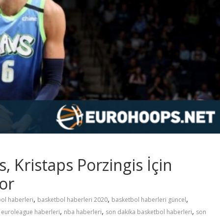
, Kristaps Porzingis İçin
or
,
,
,
ol haberleri
basketbol haberleri 2020
basketbol haberleri güncel
,
,
,
,
euroleague haberleri
nba haberleri
son dakika basketbol haberleri
son