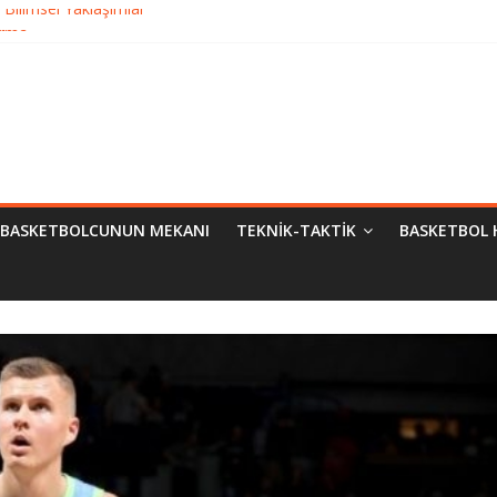
Bilimsel Yaklaşımlar
urma
matik Evrimi
ampiyon Kim?
BASKETBOLCUNUN MEKANI
TEKNIK-TAKTIK
BASKETBOL 