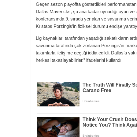
Geçen sezon playoffta gösterdikleri performanstan
Dallas Mavericks, şu ana kadar oynadığı oyun ve al
konferansında 9. sırada yer alan ve savunma veriml
Kristaps Porzingis’in fiziksel durumu endişe yaratıy
Lig kaynakları tarafından yaşadığı sakatlıkların ard
savunma tarafında çok zorlanan Porzingis’in market
takımlarla iletişime geçtiği iddia edildi. Dallas’a 
herkesi takaslayabilirler.” ifadelerini kullandı.