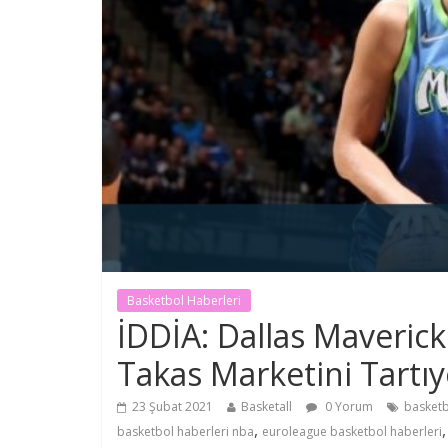
Basketbol Haberleri
İDDİA: Dallas Mavericks
Takas Marketini Tartıy
23 Şubat 2021
Basketall
0 Yorum
basketb
,
basketbol haberleri nba
euroleague basketbol haberleri