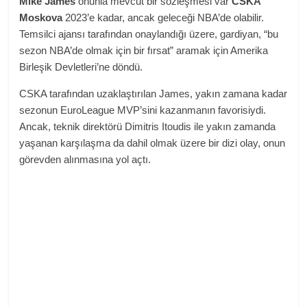
Mike James
onunla mevcut bir sözleşmesi var
CSKA
Moskova
2023’e kadar, ancak geleceği NBA’de olabilir.
Temsilci ajansı tarafından onaylandığı üzere, gardiyan, “bu
sezon NBA’de olmak için bir fırsat” aramak için Amerika
Birleşik Devletleri’ne döndü.
CSKA tarafından uzaklaştırılan James, yakın zamana kadar
sezonun EuroLeague MVP’sini kazanmanın favorisiydi.
Ancak, teknik direktörü Dimitris Itoudis ile yakın zamanda
yaşanan karşılaşma da dahil olmak üzere bir dizi olay, onun
görevden alınmasına yol açtı.