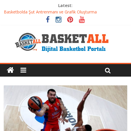
Latest:
Basketbolda Şut Antrenmanı ve Grafik Oluşturma
Iverson’dan Kyrie’e: Top Sürme Sanatının Dramatik Evrimi
Dünyanın En İyi Basketbol Takımı: Gerçek Şampiyon Kim?
Etkili Basketbol Antrenmanı Nasıl Olmalı
Basketbolcu Beslenmesi: Performansı Artıran Bilimsel
Yaklaşımlar