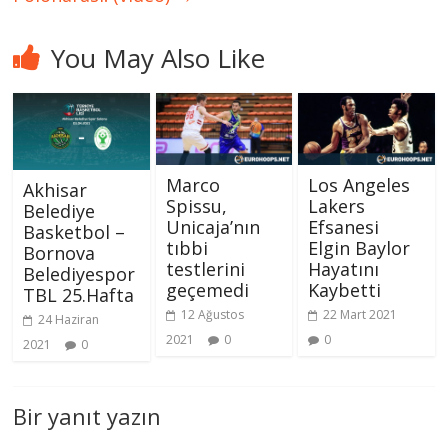
You May Also Like
Marco
Los Angeles
Akhisar
Spissu,
Lakers
Belediye
Unicaja’nın
Efsanesi
Basketbol –
tıbbi
Elgin Baylor
Bornova
testlerini
Hayatını
Belediyespor
geçemedi
Kaybetti
TBL 25.Hafta
12 Ağustos
22 Mart 2021
24 Haziran
2021
0
0
2021
0
Bir yanıt yazın