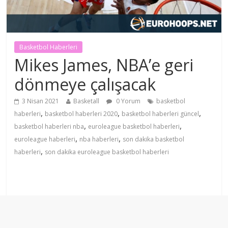
Basketbol Haberleri
Mikes James, NBA’e geri
dönmeye çalışacak
3 Nisan 2021
Basketall
0 Yorum
basketbol
,
,
,
haberleri
basketbol haberleri 2020
basketbol haberleri güncel
,
,
basketbol haberleri nba
euroleague basketbol haberleri
,
,
euroleague haberleri
nba haberleri
son dakika basketbol
,
haberleri
son dakika euroleague basketbol haberleri