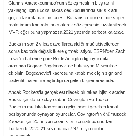
Giannis Antetokounmpo’nun sözleşmesinin bitiş tarihi
yaklaştığı için Bucks, takas dedikodularında sık sık adı
geçen takımlardan bir tanesi. Bu transfer döneminde süper
maksimum kontrata imza atarak sözleşmesini uzatabilecek
MVP, eğer bunu yapmazsa 2021 yazında serbest kalacak.
Bucks’ın son 2 yılda playofflarda aldığı mağlubiyetlerden
sonra kadroda değişikliklere gitmek istiyor. ESPN’den Zach
Lowe’ın haberine göre Bucks’ın ilgilendiği oyuncular
arasında Bogdan Bogdanovic de bulunuyor. Milwaukee
ekibinin, Bogdanovic’i kadrosuna katabilmek için sign and
trade ihtimallerini araştırdığı da gelen bilgiler arasında.
Ancak Rockets‘la gerçekleştirilecek bir takas lojistik açıdan
Bucks için daha kolay olabilir. Covington ve Tucker,
Bucks’ın mutlaka kadrosunu geliştirmesi gereken kanat
pozisyonunda oynayan oyuncular. Covington’ın önümüzdeki
2 sezon için 25 milyon dolarlık bir kontratı bulunurken
Tucker de 2020-21 sezonunda 7.97 milyon dolar
kazanacak.