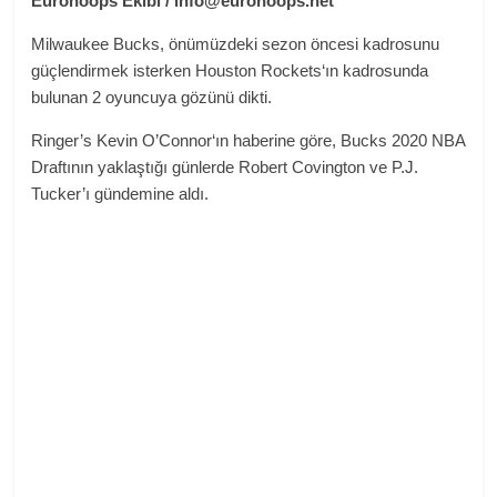
Eurohoops Ekibi /
info@eurohoops.net
Milwaukee Bucks, önümüzdeki sezon öncesi kadrosunu
güçlendirmek isterken Houston Rockets‘ın kadrosunda
bulunan 2 oyuncuya gözünü dikti.
Ringer’s Kevin O’Connor‘ın haberine göre, Bucks 2020 NBA
Draftının yaklaştığı günlerde Robert Covington ve P.J.
Tucker’ı gündemine aldı.