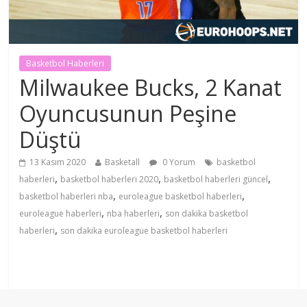
Basketbol Haberleri
Milwaukee Bucks, 2 Kanat
Oyuncusunun Peşine
Düştü
13 Kasım 2020
Basketall
0 Yorum
basketbol
,
,
,
haberleri
basketbol haberleri 2020
basketbol haberleri güncel
,
,
basketbol haberleri nba
euroleague basketbol haberleri
,
,
euroleague haberleri
nba haberleri
son dakika basketbol
,
haberleri
son dakika euroleague basketbol haberleri