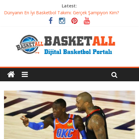
Latest:
Iverson’dan Kyrie’e: Top Sürme Sanatının Dramatik Evrimi
Dünyanın En İyi Basketbol Takımı: Gerçek Şampiyon Kim?
Etkili Basketbol Antrenmanı Nasıl Olmalı
Basketbolcu Beslenmesi: Performansı Artıran Bilimsel
Yaklaşımlar
Basketbolda Şut Antrenmanı ve Grafik Oluşturma