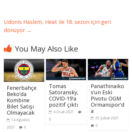
Udonis Haslem, Heat ile 18. sezon için geri
dönüyor
→
You May Also Like
Tomas
Panathinaiko
Fenerbahçe
Satoransky,
s’un Eski
Beko’da
COVID-19’a
Pivotu OGM
Kombine
pozitif çıktı
Ormanspor’d
Bilet Satışı
a
Olmayacak
4 Ocak 2021
25 Şubat 2021
0
14 Ağustos
0
2021
0