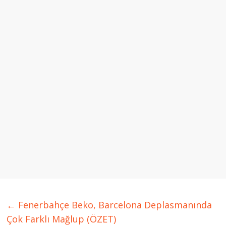
←
Fenerbahçe Beko, Barcelona Deplasmanında
Çok Farklı Mağlup (ÖZET)