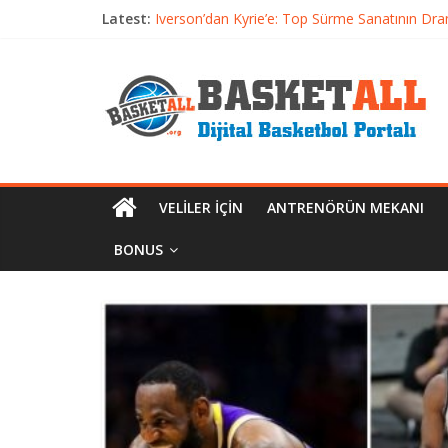
Latest:
Iverson’dan Kyrie’e: Top Sürme Sanatının Dra
Dünyanın En İyi Basketbol Takımı: Gerçek Ş
Etkili Basketbol Antrenmanı Nasıl Olmalı
Basketbolcu Beslenmesi: Performansı Artıran 
Basketbolda Şut Antrenmanı ve Grafik Oluşt
VELILER İÇIN
ANTRENÖRÜN MEKANI
BONUS