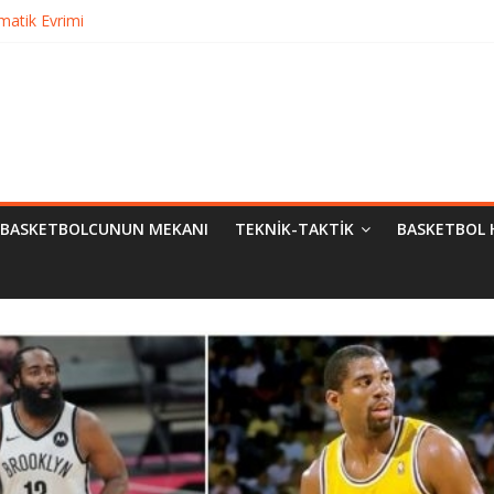
matik Evrimi
ampiyon Kim?
Bilimsel Yaklaşımlar
urma
BASKETBOLCUNUN MEKANI
TEKNIK-TAKTIK
BASKETBOL 