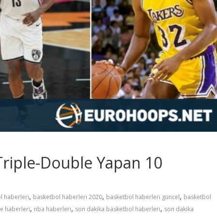
 Triple-Double Yapan 10
,
,
,
l haberleri
basketbol haberleri 2020
basketbol haberleri güncel
basketbol
,
,
,
e haberleri
nba haberleri
son dakika basketbol haberleri
son dakika