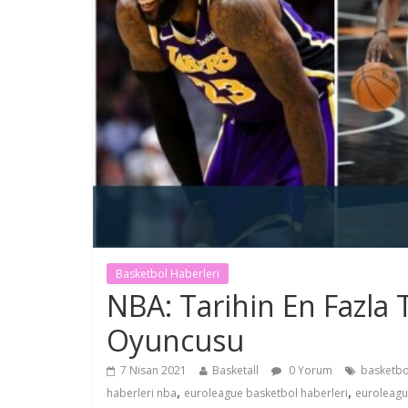
Basketbol Haberleri
NBA: Tarihin En Fazla
Oyuncusu
7 Nisan 2021
Basketall
0 Yorum
basketbo
,
,
haberleri nba
euroleague basketbol haberleri
euroleagu