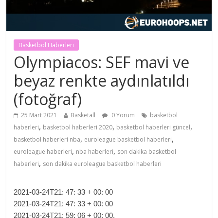
Basketbol Haberleri
Olympiacos: SEF mavi ve
beyaz renkte aydınlatıldı
(fotoğraf)
25 Mart 2021
Basketall
0 Yorum
basketbol
,
,
,
haberleri
basketbol haberleri 2020
basketbol haberleri güncel
,
,
basketbol haberleri nba
euroleague basketbol haberleri
,
,
euroleague haberleri
nba haberleri
son dakika basketbol
,
haberleri
son dakika euroleague basketbol haberleri
2021-03-24T21: 47: 33 + 00: 00
2021-03-24T21: 47: 33 + 00: 00
2021-03-24T21: 59: 06 + 00: 00.