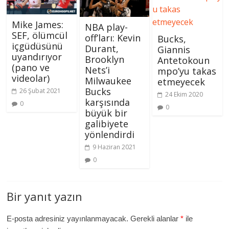
Mike James:
NBA play-
SEF, ölümcül
off’ları: Kevin
Bucks,
içgüdüsünü
Durant,
Giannis
uyandırıyor
Brooklyn
Antetokoun
(pano ve
Nets’i
mpo’yu takas
videolar)
Milwaukee
etmeyecek
Bucks
26 Şubat 2021
24 Ekim 2020
karşısında
0
0
büyük bir
galibiyete
yönlendirdi
9 Haziran 2021
0
Bir yanıt yazın
E-posta adresiniz yayınlanmayacak.
Gerekli alanlar
*
ile