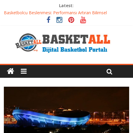
Latest:
Etkili Basketbol Antrenmanı Nasıl Olmalı
Basketbolcu Beslenmesi: Performansı Artıran Bilimsel
Yaklaşımlar
Basketbolda Şut Antrenmanı ve Grafik Oluşturma
Iverson’dan Kyrie’e: Top Sürme Sanatının Dramatik Evrimi
Dünyanın En İyi Basketbol Takımı: Gerçek Şampiyon Kim?