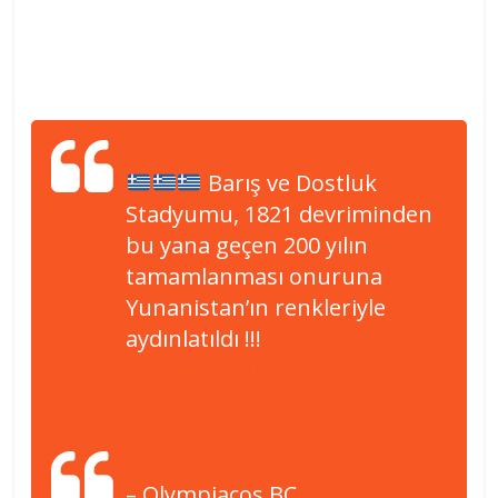
Barış ve Dostluk
Stadyumu, 1821 devriminden
bu yana geçen 200 yılın
tamamlanması onuruna
Yunanistan’ın renkleriyle
aydınlatıldı !!!
#
1821Ελλάς2021
#
Yunanistan2021
pic.twitter.com/BwEaxlYj8z
– Olympiacos BC