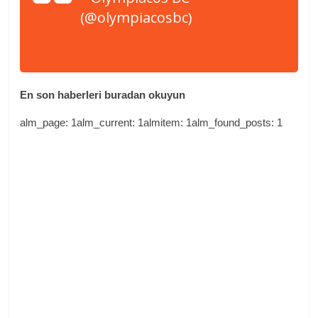
(@olympiacosbc)
24 Mart
2021
En son haberleri buradan okuyun
alm_page: 1alm_current: 1almitem: 1alm_found_posts: 1