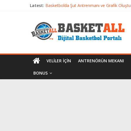
Latest:
Basketbolda Şut Antrenmanı ve Grafik Oluşt
Iverson’dan Kyrie’e: Top Sürme Sanatının Dra
Dünyanın En İyi Basketbol Takımı: Gerçek Ş
Etkili Basketbol Antrenmanı Nasıl Olmalı
Basketbolcu Beslenmesi: Performansı Artıran 
VELILER İÇIN
ANTRENÖRÜN MEKANI
BONUS