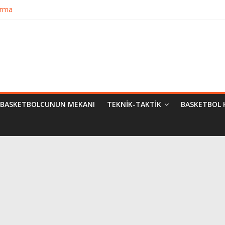
urma
matik Evrimi
ampiyon Kim?
Bilimsel Yaklaşımlar
BASKETBOLCUNUN MEKANI
TEKNIK-TAKTIK
BASKETBOL 