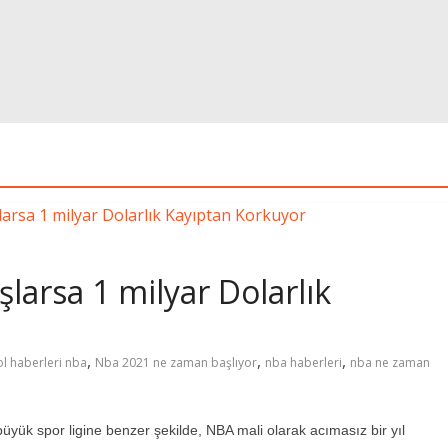
larsa 1 milyar Dolarlık
,
,
,
l haberleri nba
Nba 2021 ne zaman başlıyor
nba haberleri
nba ne zaman
yük spor ligine benzer şekilde, NBA mali olarak acımasız bir yıl