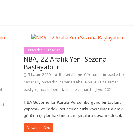
Basketbol Haberleri
NBA, 22 Aralık Yeni Sezona
Başlayabilir
5 Kasım 2020
Basketall
0 Yorum
basketbol
,
,
haberleri
basketbol haberleri nba
Nba 2021 ne zaman
,
,
başlıyor
nba haberleri
nba ne zaman başlıyor 2021
ol
,
i
NBA Guvernörler Kurulu Perşembe günü bir toplantı
eri
yapacak ve ligdeki oyuncular hızla kaçınılmaz olarak
görülen şeyler hakkında tartışmalara devam edecek
Devamını Oku