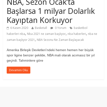
NBA, Sezon Ocak’ta
Başlarsa 1 milyar Dolarlık
Kayıptan Korkuyor
6 Kasım 2020
Basketall
0 Yorum
basketbol
,
,
,
haberleri nba
Nba 2021 ne zaman başlıyor
nba haberleri
nba ne
,
zaman başlıyor 2021
NBA Sezonu Ne Zaman Başlayacak
Amerika Birleşik Devletleri’ndeki hemen hemen her büyük
spor ligine benzer şekilde, NBA mali olarak acımasız bir yıl
geçirdi. Tahminlere göre
Devamını Oku