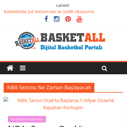
Latest:
Basketbolda Şut Antrenmanı ve Grafik Oluşturma
Iverson’dan Kyrie’e: Top Sürme Sanatının Dramatik Evrimi
Dünyanın En İyi Basketbol Takımı: Gerçek Şampiyon Kim?
Etkili Basketbol Antrenmanı Nasıl Olmalı
Basketbolcu Beslenmesi: Performansı Artıran Bilimsel
Yaklaşımlar
NBA Sezonu Ne Zaman Başlayacak
Basketbol Haberleri