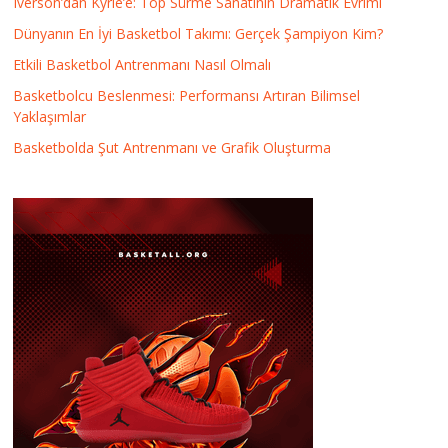
Iverson’dan Kyrie’e: Top Sürme Sanatının Dramatik Evrimi
Dünyanın En İyi Basketbol Takımı: Gerçek Şampiyon Kim?
Etkili Basketbol Antrenmanı Nasıl Olmalı
Basketbolcu Beslenmesi: Performansı Artıran Bilimsel
Yaklaşımlar
Basketbolda Şut Antrenmanı ve Grafik Oluşturma