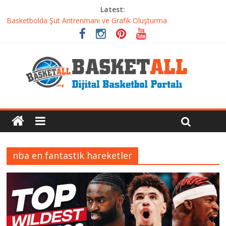
Latest:
Basketbolda Şut Antrenmanı ve Grafik Oluşturma
Iverson’dan Kyrie’e: Top Sürme Sanatının Dramatik Evrimi
Dünyanın En İyi Basketbol Takımı: Gerçek Şampiyon Kim?
Etkili Basketbol Antrenmanı Nasıl Olmalı
Basketbolcu Beslenmesi: Performansı Artıran Bilimsel
Yaklaşımlar
nba en fantastik hareketler