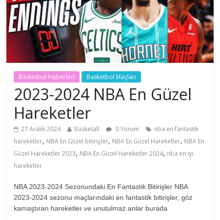
Basketbol Haberleri
Basketbol Maçları
2023-2024 NBA En Güzel
Hareketler
27 Aralık 2024
Basketall
0 Yorum
nba en fantastik
,
,
,
hareketler
NBA En Güzel bitirişler
NBA En Güzel Hareketler
NBA En
,
,
Güzel Hareketler 2023
NBA En Güzel Hareketler 2024
nba en iyi
hareketler
NBA 2023-2024 Sezonundaki En Fantastik Bitirişler NBA
2023-2024 sezonu maçlarındaki en fantastik bitirişler, göz
kamaştıran hareketler ve unutulmaz anlar burada