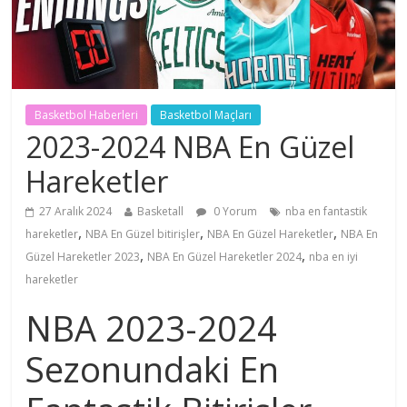
Basketbol Haberleri
Basketbol Maçları
2023-2024 NBA En Güzel
Hareketler
27 Aralık 2024
Basketall
0 Yorum
nba en fantastik
,
,
,
hareketler
NBA En Güzel bitirişler
NBA En Güzel Hareketler
NBA En
,
,
Güzel Hareketler 2023
NBA En Güzel Hareketler 2024
nba en iyi
hareketler
NBA 2023-2024
Sezonundaki En