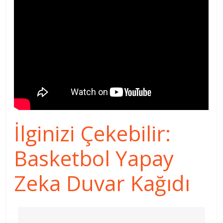
İlginizi Çekebilir:
Basketbol Yapay
Zeka Duvar Kağıdı