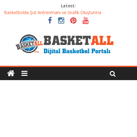
Latest:
Basketbolcu Beslenmesi: Performansı Artıran Bilimsel
Yaklaşımlar
Basketbolda Şut Antrenmanı ve Grafik Oluşturma
Iverson’dan Kyrie’e: Top Sürme Sanatının Dramatik Evrimi
Dünyanın En İyi Basketbol Takımı: Gerçek Şampiyon Kim?
Etkili Basketbol Antrenmanı Nasıl Olmalı