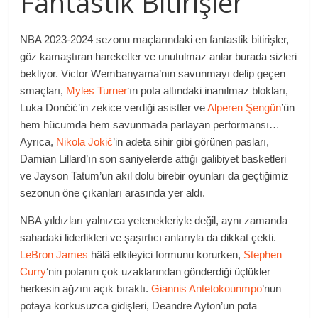
Fantastik Bitirişler
NBA 2023-2024 sezonu maçlarındaki en fantastik bitirişler,
göz kamaştıran hareketler ve unutulmaz anlar burada sizleri
bekliyor. Victor Wembanyama’nın savunmayı delip geçen
smaçları,
Myles Turner
‘ın pota altındaki inanılmaz blokları,
Luka Dončić’in zekice verdiği asistler ve
Alperen Şengün
’ün
hem hücumda hem savunmada parlayan performansı…
Ayrıca,
Nikola Jokić
’in adeta sihir gibi görünen pasları,
Damian Lillard’ın son saniyelerde attığı galibiyet basketleri
ve Jayson Tatum’un akıl dolu birebir oyunları da geçtiğimiz
sezonun öne çıkanları arasında yer aldı.
NBA yıldızları yalnızca yetenekleriyle değil, aynı zamanda
sahadaki liderlikleri ve şaşırtıcı anlarıyla da dikkat çekti.
LeBron James
hâlâ etkileyici formunu korurken,
Stephen
Curry
‘nin potanın çok uzaklarından gönderdiği üçlükler
herkesin ağzını açık bıraktı.
Giannis Antetokounmpo
’nun
potaya korkusuzca gidişleri, Deandre Ayton’un pota