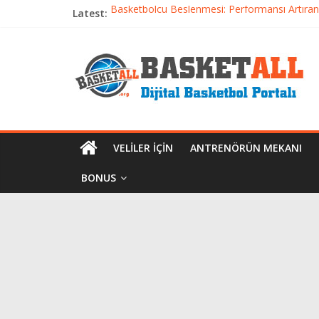
Latest:
Basketbolcu Beslenmesi: Performansı Artıran 
Basketbolda Şut Antrenmanı ve Grafik Oluşt
Iverson’dan Kyrie’e: Top Sürme Sanatının Dra
Dünyanın En İyi Basketbol Takımı: Gerçek Ş
Etkili Basketbol Antrenmanı Nasıl Olmalı
VELILER İÇIN
ANTRENÖRÜN MEKANI
BONUS