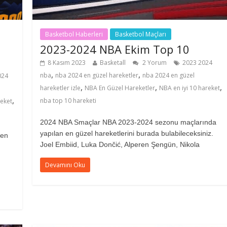
Basketbol Haberleri
Basketbol Maçları
2023-2024 NBA Ekim Top 10
8 Kasım 2023
Basketall
2 Yorum
2023 2024
,
,
nba
nba 2024 en güzel hareketler
nba 2024 en güzel
024
,
,
,
hareketler izle
NBA En Güzel Hareketler
NBA en iyi 10 hareket
,
nba top 10 hareketi
reket
2024 NBA Smaçlar NBA 2023-2024 sezonu maçlarında
yapılan en güzel hareketlerini burada bulabileceksiniz.
 en
Joel Embiid, Luka Dončić, Alperen Şengün, Nikola
Devamını Oku