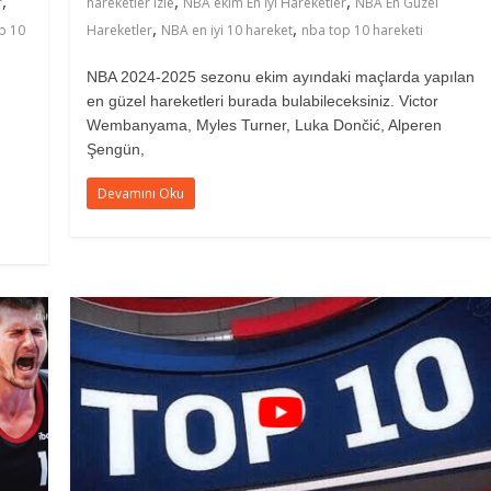
,
,
,
r
hareketler izle
NBA ekim En İyi Hareketler
NBA En Güzel
,
,
p 10
Hareketler
NBA en iyi 10 hareket
nba top 10 hareketi
NBA 2024-2025 sezonu ekim ayındaki maçlarda yapılan
en güzel hareketleri burada bulabileceksiniz. Victor
Wembanyama, Myles Turner, Luka Dončić, Alperen
Şengün,
Devamını Oku