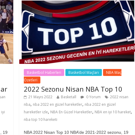
Basketbol Haberleri
Basketbol Maçları
NBA Maç
Özetleri
lar
2022 Sezonu Nisan NBA Top 10
san
21 Mayıs 2022
Basketall
0 Yorum
2022 nisan
,
,
nba
nba 2022 en güzel hareketler
nba 2022 en güzel
,
,
,
iyi
hareketler izle
NBA En Güzel Hareketler
NBA en iyi 10 hareket
nba top 10 hareketi
, 19
NBA 2022 Nisan Top 10 NBA’de 2021-2022 sezonu, 19