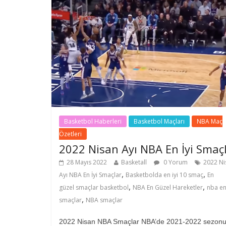
Basketbol Haberleri
Basketbol Maçları
NBA Maç
Özetleri
2022 Nisan Ayı NBA En İyi Smaç
28 Mayıs 2022
Basketall
0 Yorum
2022 Ni
,
,
Ayı NBA En İyi Smaçlar
Basketbolda en iyi 10 smaç
En
,
,
güzel smaçlar basketbol
NBA En Güzel Hareketler
nba en 
,
smaçlar
NBA smaçlar
2022 Nisan NBA Smaçlar NBA’de 2021-2022 sezonu