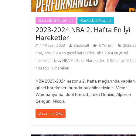
Basketbol Haberleri
Basketbol Maçları
2023-2024 NBA 2. Hafta En İyi
Hareketler
17 Kasım 2023
Basketall
0 Yorum
2023 2
,
,
nba
nba 2024 en güzel hareketler
nba 2024 en güzel
,
,
hareketler izle
NBA En Güzel Hareketler
NBA en iyi 10 ha
nba top 10 hareketi
NBA 2023-2024 sezonu 2. hafta maçlarında yapılan
güzel hareketleri burada bulabileceksiniz. Victor
Wembanyama, Joel Embiid, Luka Dončić, Alperen
Şengün, Nikola
Devamını Oku