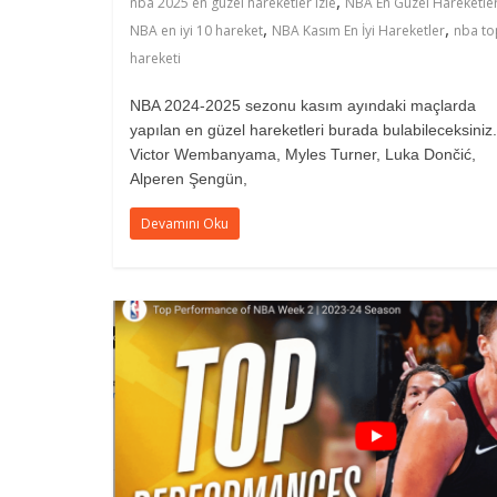
,
nba 2025 en güzel hareketler izle
NBA En Güzel Hareketle
,
,
NBA en iyi 10 hareket
NBA Kasım En İyi Hareketler
nba to
hareketi
NBA 2024-2025 sezonu kasım ayındaki maçlarda
yapılan en güzel hareketleri burada bulabileceksiniz.
Victor Wembanyama, Myles Turner, Luka Dončić,
Alperen Şengün,
Devamını Oku