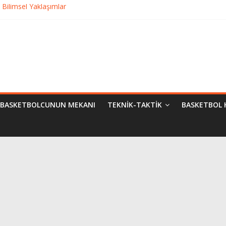
Bilimsel Yaklaşımlar
urma
matik Evrimi
ampiyon Kim?
BASKETBOLCUNUN MEKANI
TEKNIK-TAKTIK
BASKETBOL 