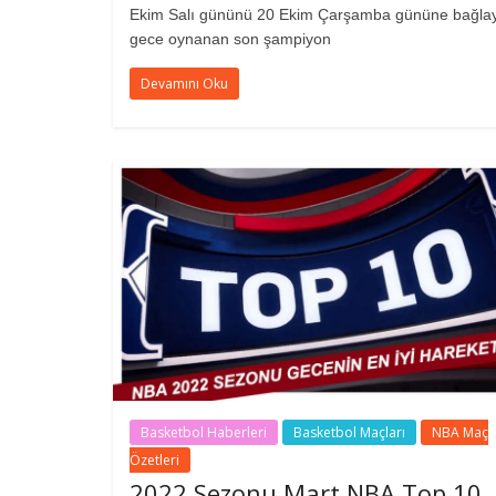
Ekim Salı gününü 20 Ekim Çarşamba gününe bağla
gece oynanan son şampiyon
Devamını Oku
Basketbol Haberleri
Basketbol Maçları
NBA Maç
Özetleri
2022 Sezonu Mart NBA Top 10