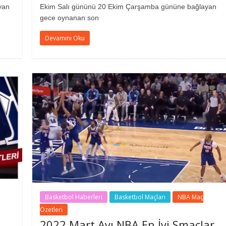
yan
Ekim Salı gününü 20 Ekim Çarşamba gününe bağlayan
gece oynanan son
Devamını Oku
Basketbol Haberleri
Basketbol Maçları
NBA Maç
Özetleri
2022 Mart Ayı NBA En İyi Smaçlar