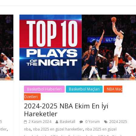
Basketbol Haberleri
Basketbol Maçları
NBA Maç
Özetleri
2024-2025 NBA Ekim En İyi
Hareketler
25
2 Kasım 2024
Basketall
0 Yorum
2024 2025
,
,
,
tler
nba
nba 2025 en güzel hareketler
nba 2025 en güzel