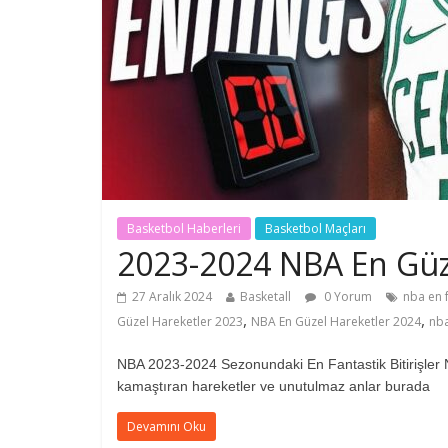
Basketbol Haberleri
Basketbol Maçları
2023-2024 NBA En Güz
27 Aralık 2024
Basketall
0 Yorum
nba en f
,
,
Güzel Hareketler 2023
NBA En Güzel Hareketler 2024
nba
NBA 2023-2024 Sezonundaki En Fantastik Bitirişler N
kamaştıran hareketler ve unutulmaz anlar burada
Devamını Oku